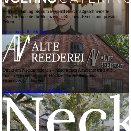
Von der Planung bis zum letzten Teller: maßgeschneiderte
Genussmomente für Hochzeiten, Business-Events und private
Feiern.
So schmeckt ihr Moment
→
Direkt am Neckar gelegen – historisches Ambiente trifft auf
moderne Eventkultur für Hochzeiten, Jubiläen oder
Firmenveranstaltungen.
Momente in besonderen Räumen
→