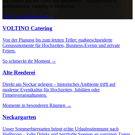
Ein Dinner, das die Natur neu interpretiert – multisensorisch,
atmosphärisch, einmalig in Heilbronn.
Zum Pop-up-Restaurant
→
VOLTINO Catering
Von der Planung bis zum letzten Teller: maßgeschneiderte
Genussmomente für Hochzeiten, Business-Events und private
Feiern.
So schmeckt ihr Moment
→
Alte Reederei
Direkt am Neckar gelegen – historisches Ambiente trifft auf
moderne Eventkultur für Hochzeiten, Jubiläen oder
Firmenveranstaltungen.
Momente in besonderen Räumen
→
Neckargarten
Unser Sommerbiergarten bringt echte Urlaubsstimmung nach
Heilbronn – kalte Drinks und herzhafte Speisen an sonnigen Tagen.