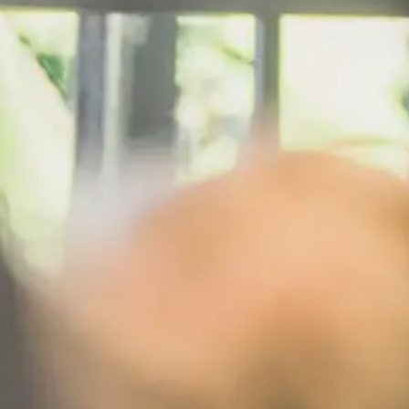
Keine Genussmomente
mehr verpassen.
Melden Sie sich zu unserem Newsletter an und erfahren als Erster,
was bei VOLTINO passiert. Neue Angebote, Events und exklusive
Einblicke warten auf Sie.
Zur Anmeldung
→