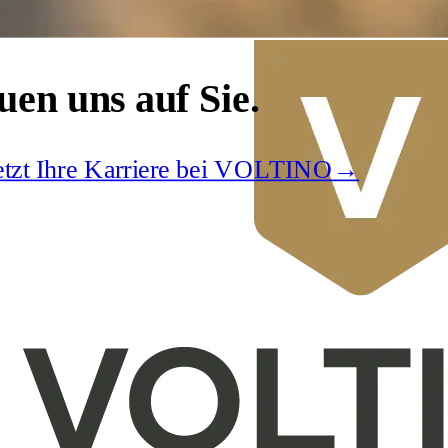
uen uns auf Sie.
jetzt Ihre Karriere bei VOLTINO
→