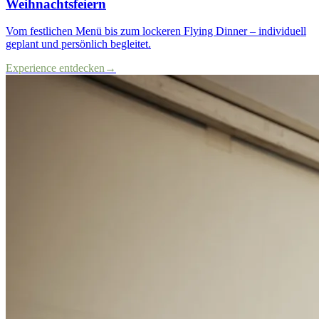
Weihnachtsfeiern
Vom festlichen Menü bis zum lockeren Flying Dinner – individuell
geplant und persönlich begleitet.
Experience entdecken
→