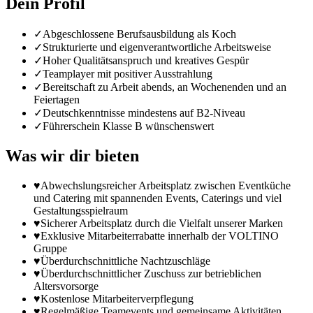
Dein Profil
✓
Abgeschlossene Berufsausbildung als Koch
✓
Strukturierte und eigenverantwortliche Arbeitsweise
✓
Hoher Qualitätsanspruch und kreatives Gespür
✓
Teamplayer mit positiver Ausstrahlung
✓
Bereitschaft zu Arbeit abends, an Wochenenden und an
Feiertagen
✓
Deutschkenntnisse mindestens auf B2-Niveau
✓
Führerschein Klasse B wünschenswert
Was wir dir bieten
♥
Abwechslungsreicher Arbeitsplatz zwischen Eventküche
und Catering mit spannenden Events, Caterings und viel
Gestaltungsspielraum
♥
Sicherer Arbeitsplatz durch die Vielfalt unserer Marken
♥
Exklusive Mitarbeiterrabatte innerhalb der VOLTINO
Gruppe
♥
Überdurchschnittliche Nachtzuschläge
♥
Überdurchschnittlicher Zuschuss zur betrieblichen
Altersvorsorge
♥
Kostenlose Mitarbeiterverpflegung
♥
Regelmäßige Teamevents und gemeinsame Aktivitäten